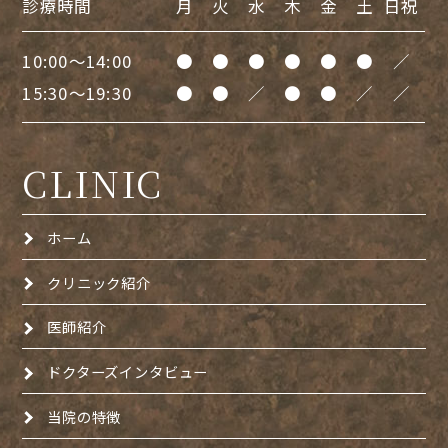
診療時間
月
火
水
木
金
土
日祝
10:00～14:00
●
●
●
●
●
●
／
15:30～19:30
●
●
／
●
●
／
／
CLINIC
ホーム
クリニック紹介
医師紹介
ドクターズインタビュー
当院の特徴