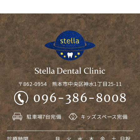
〒862-0954 熊本市中央区神水1丁目25-11
駐車場7台完備
キッズスペース完備
診療時間
月
火
水
木
金
土
日祝